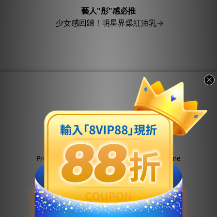
藝人"彤"感必推
少女感回歸！明星界爆紅油乳→
Product Name
Product Name
$300
$300