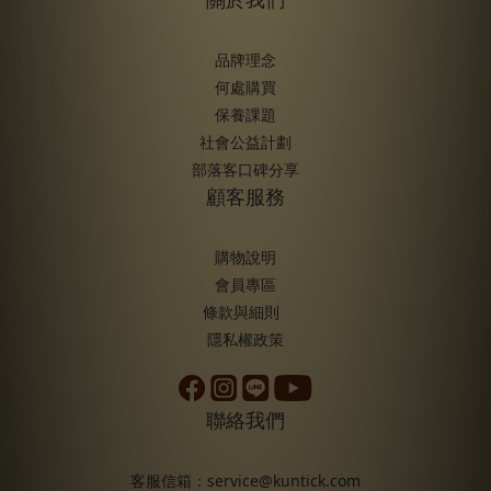
性，有人追求極簡的效率，有人沉溺於香氣療癒，有人則是嚴謹的
成分專家，透過日常的護膚儀式，不僅能讀出你的肌膚密碼，更能
品牌理念
看透你當下的心理狀態。 A.洗完澡隨便抹兩下，喜歡清爽快乾型乳
何處購買
液，不想浪費時間等它吸收。B.講究SPA儀式感，喜歡質地絲滑又好
保養課題
聞的身體乳，是提升生活質感的必需品。C.追求看的見效果，仔細
社會公益計劃
研究玻尿酸、南極冰河醣蛋白成分，更注重保濕乳液的挑選。D.擦
部落客口碑分享
都擦了，一定要配合按摩、刮痧棒等，慢條斯理地保養全身。E.不擦
顧客服務
會癢到不行，就算膚況穩定也絕不漏掉每一次保養。 清爽不黏膩的
小蒼蘭香氛乳液推薦>> A. 效率速度派 拒絕繁冗的目標主義者你的
購物說明
生活節奏緊湊，每一步都充滿了清單與進度條。對你來說，保養是
會員專區
為了「給交代就好」而非「好好善待肌膚」。你很實際也動作俐
條款與細則
落，只有在出現乾癢粗糙困擾到你，或特別乾冷季節才會將身體乳
隱私權政策
視為每日步驟。 內在解析：你是個責任感極強的人，社交圈中你是
那個最可靠的朋友，但在高速運轉下，你往往忽略了身體的聲音，
因為你總是追求結果，卻忘了享受過程。給你的建議：既然追求速
聯絡我們
度，建議選擇一抹滲透快吸收水乳液，不過在追求效率的同時，試
著停下來三秒鐘，感受乳液化開的瞬間，那可能是你整天唯一的休
客服信箱：service@kuntick.com
息時刻。 B. 感官療癒派 精緻挑剔的浪漫主義者感官敏銳，對美感與