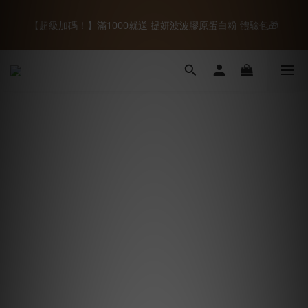
8
9
9
8
0
0
2
3
1
2
3
3
2
1
5
6
【全館88折】88節開跑🌟輸入『8VIP88』折扣碼88折
7
8
9
9
8
7
1
2
【超級加碼！】滿1000就送 提妍波波膠原蛋白粉 體驗包🎁
:
:
:
0
1
2
2
1
0
4
5
8VIP88
6
7
8
8
7
6
0
1
日
時
分
秒
0
1
1
0
3
4
5
6
7
7
6
5
9
0
0
0
2
3
【新客禮遇】註冊送$100+加入LINE折$66首購免運🚚+ 首購限定
4
5
6
6
5
4
8
9
1
2
3
4
5
5
4
3
7
8
組合
0
1
2
3
4
4
3
2
6
7
0
1
2
3
3
2
1
5
6
【全館88折】88節開跑🌟輸入『8VIP88』折扣碼88折
:
:
:
0
1
2
2
1
0
4
5
8VIP88
日
時
分
秒
0
1
1
0
3
4
0
0
2
3
1
2
0
1
0