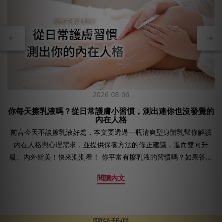
2026-08-06
你每天擦乳液嗎？從日常護膚小習慣，測出連你也沒發覺的
內在人格
前言今天不談擦乳液好處，本文要透過一瓶清爽型身體乳幫你解讀
內在人格與心理需求，並提供保養方法的修正建議，進而雙向升
級、內外皆美！快來測測看！ 你平常有擦乳液的習慣嗎？如果答案
是肯定的，那麼你非常適合來進行這場讀懂身體需求的心理測驗，
閱讀內文
但若是家裡連一瓶身體乳都沒有，你要做的首先試著在洗完澡或睡
覺前利用短短10分鐘，感受一下肌膚被呵護過的柔嫩光澤，相信你
會從此愛上這種溫柔寵愛。 準備好了嗎？ 請根據你塗抹身體乳的保
養習慣，選擇一個最符合的答案：怎麼擦乳液可以看出一個人的個
關於我們