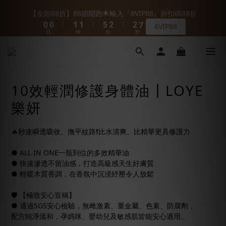
1
1
1
1
2
2
2
2
6
6
3
3
3
3
7
7
【全館88折】88節開跑🌟輸入『8VIP88』折扣碼88折
【全館88折】88節開跑🌟輸入『8VIP88』折扣碼88折
:
:
:
:
:
:
0
0
0
0
1
1
1
1
5
5
2
2
2
2
6
6
8VIP88
8VIP88
9
日
日
9
時
時
分
分
秒
秒
0
0
0
0
4
4
1
1
1
1
5
5
8
8
9
9
3
3
0
0
0
0
4
4
7
7
8
8
9
9
2
2
3
3
【超級加碼！】滿1000就送 提妍波波膠原蛋白粉 體驗包🎁
6
6
7
7
8
8
1
1
2
2
5
5
6
6
7
7
0
0
1
1
【新客禮遇】註冊送$100+加入LINE折$66首購免運🚚+ 首購限定
4
4
5
5
9
6
6
10效輕潤修護身體油┃LOYE
0
0
3
3
4
4
8
5
5
9
組合
樂妍
2
2
3
3
7
4
4
8
1
1
2
2
6
3
3
7
【全館88折】88節開跑🌟輸入『8VIP88』折扣碼88折
:
:
:
0
0
1
1
5
2
2
6
🔥秒速瞬透吸收、撫平紋路❗️比水清爽、比精華更具修護力
8VIP88
日
時
分
秒
0
0
4
1
1
5
3
0
0
4
● ALL IN ONE一瓶到位的多效精華油
2
3
● 快速滲透不留油感，打造高級感天生好膚質
● 輕暖木質香調，在香氛中沉浸紓壓令人放鬆
1
2
0
1
🛡️ 【極致安心宣稱】
0
● 通過SGS安心檢驗，無雌激素、重金屬、色素、防腐劑，
配方純淨溫和，孕媽咪、嬰幼兒及敏感肌皆能安心適用。