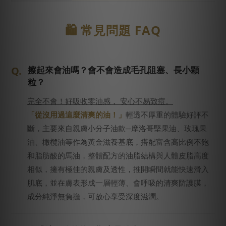
🛍️ 常見問題 FAQ
擦起來會油嗎？會不會造成毛孔阻塞、長小顆
粒？
完全不會！好吸收零油感， 安心不易致痘。
「從沒用過這麼清爽的油！」
輕透不厚重的體驗好評不
斷，主要來自親膚小分子油款─摩洛哥堅果油、玫瑰果
油、橄欖油等作為黃金滋養基底，搭配富含高比例不飽
和脂肪酸的馬油，整體配方的油脂結構與人體皮脂高度
相似，擁有極佳的親膚及透性，推開瞬間就能快速滑入
肌底，並在膚表形成一層輕薄、會呼吸的清爽防護膜，
成分純淨無負擔，可放心享受深度滋潤。