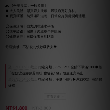
👥 【全家共享，一瓶多用】
● 大人美體：緊實彈力按摩，展現透亮好身材。
● 寶寶呵護：純淨溫和滋養，日常全身肌膚潤膚適用。
⭕️保濕活膚┃強力調理油水平衡
⭕️撫平紋路┃深層滲透滋養年輕肌底
⭕️修復透亮┃日曬保養日常防護
舒適油感，不沾被的快效吸收力💗
至
08/11 16:00
截止
指定分類，8/6~8/11 全館下單滿1000▶贈
「提妍波波膠原蛋白粉 體驗包1包」限量送完為止
至
08/25 04:00
截止
指定分類，淨夏小旅行▶滿2200起 滿額贈
好禮
查看更多
NT$1,800
NT$3,800