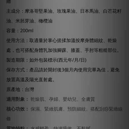
緻
主成分：摩洛哥堅果油、玫瑰果油、
日本馬油
、白芒花籽
油、米胚芽油
、
橄欖油
容量：200ml
使用方法：取適量於掌心搓揉加溫按摩身體細紋、乾燥
處，也可搭配身體乳加強腳踝、膝蓋、手肘等粗糙部位。
製造期限：如外包裝標示(西元年/月/日)
保存方式：產品請於開封後3個月內使用完畢為佳，避免
放置高溫及陽光直射處。
原產地：台灣
適用對象：
乾燥肌、孕婦、嬰幼兒、全膚質
核心功效：
保濕、緊緻肌膚、預防細紋、搭配刮痧緊緻線
條
質地特點：
水感輕盈、快速吸收、不黏膩