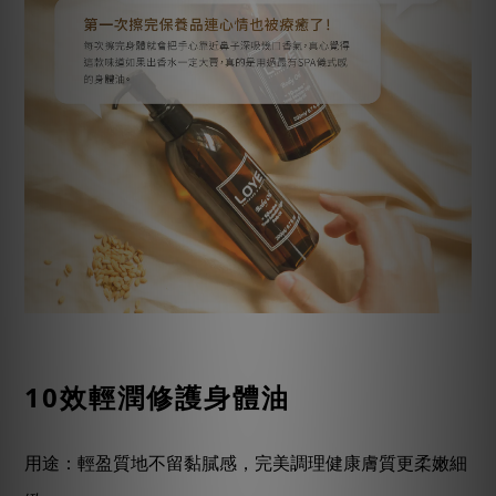
10
效輕潤修護身體油
用途：輕盈質地不留黏膩感，完美調理健康膚質更柔嫩細