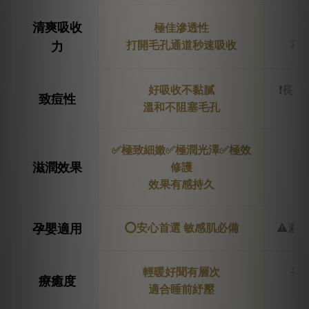
清爽吸收
極佳滲透性
打開毛孔通道秒速吸收
容
力
好吸收不黏膩
❗長
致痘性
溫和不阻塞毛孔
✅極致細嫩✅極潤光澤✅極效
滋潤效果
修護
洗
效果有感持久
孕嬰適用
⭕安心首選 敏感肌必備
⚠️避
輕暖好聞有層次
香
療癒度
適合睡前紓壓