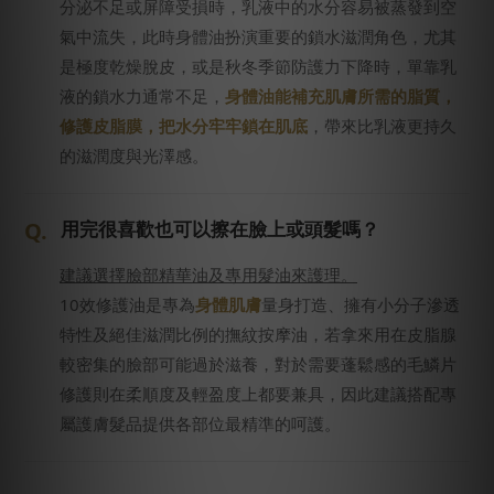
分泌不足或屏障受損時，乳液中的水分容易被蒸發到空
氣中流失，此時身體油扮演重要的鎖水滋潤角色，尤其
是極度乾燥脫皮，或是秋冬季節防護力下降時，單靠乳
液的鎖水力通常不足，
身體油能補充肌膚所需的脂質，
修護皮脂膜，把水分牢牢鎖在肌底
，帶來比乳液更持久
的滋潤度與光澤感。
用完很喜歡也可以擦在臉上或頭髮嗎？
建議選擇臉部精華油及專用髮油來護理。
10效修護油是專為
身體肌膚
量身打造、擁有小分子滲透
特性及絕佳滋潤比例的撫紋按摩油，若拿來用在皮脂腺
較密集的臉部可能過於滋養，對於需要蓬鬆感的毛鱗片
修護則在柔順度及輕盈度上都要兼具，因此建議搭配專
屬護膚髮品提供各部位最精準的呵護。