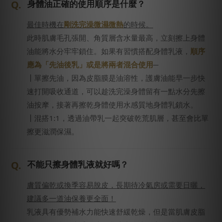
身體油正確的使用順序是什麼？
最佳時機在
剛洗完澡微濕微熱
的時候。
此時肌膚毛孔張開、角質層含水量最高，立刻擦上身體
油能將水分牢牢鎖住。如果有習慣搭配身體乳液，
順序
應為「先油後乳」或是將兩者混合使用
─
┃單擦先油，因為皮脂膜是油溶性，護膚油能早一步快
速打開吸收通道，可以趁洗完澡身體留有一點水分先擦
油按摩，接著再擦乾身體使用水感質地身體乳鎖水。
┃混搭1:1，透過油帶乳一起突破乾荒肌層，甚至會比單
擦更滋潤保濕。
不能只擦身體乳液就好嗎？
膚質偏乾或換季容易脫皮，長期待冷氣房或需要日曬，
建議多一道油保養更全面！
乳液具有優勢補水力能快速舒緩乾燥，但是當肌膚皮脂