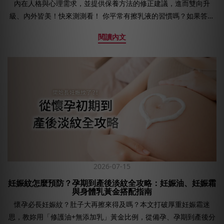
內在人格與心理需求，並提供保養方法的修正建議，進而雙向升
級、內外皆美！快來測測看！ 你平常有擦乳液的習慣嗎？如果答案
是肯定的，那麼你非常適合來進行這場讀懂身體需求的心理測驗，
閱讀內文
但若是家裡連一瓶身體乳都沒有，你要做的首先試著在洗完澡或睡
覺前利用短短10分鐘，感受一下肌膚被呵護過的柔嫩光澤，相信你
會從此愛上這種溫柔寵愛。 準備好了嗎？ 請根據你塗抹身體乳的保
養習慣，選擇一個最符合的答案：怎麼擦乳液可以看出一個人的個
性，有人追求極簡的效率，有人沉溺於香氣療癒，有人則是嚴謹的
成分專家，透過日常的護膚儀式，不僅能讀出你的肌膚密碼，更能
看透你當下的心理狀態。 A.洗完澡隨便抹兩下，喜歡清爽快乾型乳
液，不想浪費時間等它吸收。B.講究SPA儀式感，喜歡質地絲滑又好
聞的身體乳，是提升生活質感的必需品。C.追求看的見效果，仔細
研究玻尿酸、南極冰河醣蛋白成分，更注重保濕乳液的挑選。D.擦
都擦了，一定要配合按摩、刮痧棒等，慢條斯理地保養全身。E.不擦
2026-07-15
會癢到不行，就算膚況穩定也絕不漏掉每一次保養。 清爽不黏膩的
妊娠紋怎麼預防？孕期到產後淡紋全攻略：妊娠油、妊娠霜
小蒼蘭香氛乳液推薦>> A. 效率速度派 拒絕繁冗的目標主義者你的
與身體乳黃金搭配指南
生活節奏緊湊，每一步都充滿了清單與進度條。對你來說，保養是
懷孕必長妊娠紋？肚子大再擦來得及嗎？本文打破厚重妊娠霜迷
為了「給交代就好」而非「好好善待肌膚」。你很實際也動作俐
思，教妳用「修護油+無添加乳」黃金比例，從備孕、孕期到產後分