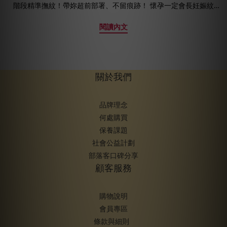
落，只有在出現乾癢粗糙困擾到你，或特別乾冷季節才會將身體乳
階段精準撫紋！帶妳超前部署、不留痕跡！ 懷孕一定會長妊娠紋
視為每日步驟。 內在解析：你是個責任感極強的人，社交圈中你是
嗎？答案沒有一定，但受到基因遺傳及孕期荷爾蒙劇烈轉變的因
閱讀內文
那個最可靠的朋友，但在高速運轉下，你往往忽略了身體的聲音，
素，等到寶寶出生順利卸貨之後，妳可能會發現怎麼買一送一在肚
因為你總是追求結果，卻忘了享受過程。給你的建議：既然追求速
皮上竟多了一份好孕小禮物：妊娠紋！ 除非妳很確定自己是無紋體
度，建議選擇一抹滲透快吸收水乳液，不過在追求效率的同時，試
質，否則為了在產後重獲完美光滑的小腹美肌，請準媽咪們現在就
著停下來三秒鐘，感受乳液化開的瞬間，那可能是你整天唯一的休
將最適用的孕期保養品放進待產清單─ 這時會有一大堆疑問冒出
關於我們
息時刻。 B. 感官療癒派 精緻挑剔的浪漫主義者感官敏銳，對美感與
來：孕婦油該選哪一款、何時開始擦妊娠霜、習慣用的身體乳可以
氛圍極度要求的生活藝術家，因為比起保濕度，你更在意身體乳香
取代厚重的乳霜嗎？懷孕擦乳液有香味的可以嗎？不用擔心我們會
品牌理念
氣是否能讓你瞬間移動到巴黎的晨曦或普羅旺斯的薰衣草田。 內在
一併在這裡解答了，同時也要打破傳統用法，教妳如何利用清爽型
何處購買
解析： 你擁有豐富的情感，容易受環境影響情緒起伏，你將擦乳液
身體乳取代妊娠霜，讓無負擔的清透質地陪你度過辛苦的10月懷
保養課題
視為一種療癒現實的手段，當香氣包圍你時，那一刻你才真正能放
胎，並且透過「油乳黃金比例」在懷孕初期、中期、後期到產後一
社會公益計劃
鬆，但即便你很懂得生活，也可能因為過於感性而在壓力下感到疲
路滋養修護，高效預防孕紋危肌、找回以往比基尼肌的自信透
部落客口碑分享
憊。給你的建議：你的乳液身體性格是渴望被愛與被呵護。建議換
亮。 比肥胖紋更難防守！ 你需要在第一道紋路形成前先準備好妊娠
顧客服務
上一款經典的小蒼蘭身體乳，特有的優雅花香結合成熟英國梨的清
紋一旦形成，要完全消除就非常困難，在皮膚還沒被撐開前就開始
甜，能在塗抹瞬間舒緩緊繃的神經，讓肌膚在被滋潤的同時，心靈
保護，防護效果最完美，但許多媽咪常等到肚子隆起或感覺乾癢時
也彷彿被輕柔地擁抱。 C. 成分精算派 理性專業的完美主義者你擦乳
才開始擦保養品，但此時皮膚纖維可能已經開始受損，建議從備孕
購物說明
液時會細分：背部要搭配水楊酸抗痘、小腿要用植物果酸去角質、
期或確認懷孕的第1天即約懷孕滿3個月、12週前就提早介入保養，
會員專區
關節要用玫瑰果油加強。說真的你不是在保養，你是在進行一場皮
在紋路還沒現形前，先幫肌膚灌注充足的滋潤度與彈性，就能大幅
條款與細則