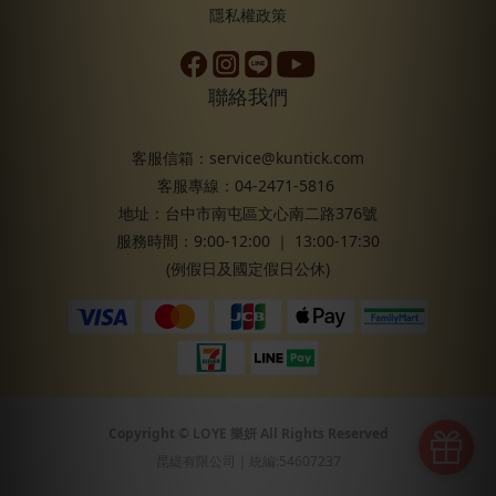
膚管理工程。 內在解析：你在生活中是個細節控，極度自律。你相
降低後期肚皮快速擴張時，皮膚纖維斷裂而產生妊娠紋的風險！ 💡
隱私權政策
信數據與科學，不輕易被行銷話術洗腦，這種性格讓你事半功倍，
超前潤白保養：備孕期的日常保濕 持續補給柔軟富有彈性的肌膚營
但也可能讓你活得有點緊繃，連保養都像在做研究報告。給你的建
養懷孕推薦─清爽型無添加身體乳「選擇安心無香 天天使用更放
聯絡我們
議：容不下一點瑕疵的你，可以透過 CosDNA 化妝品成分解析確保
心」階段任務─建立每日保養儀式感，逐漸強化基礎含水量，由內而
成分的安全性，也可以偶爾試著放下成分表，單純感受皮膚的觸
外維持彈力最佳狀態。可見效果─每天洗完澡擦乾之後塗抹全身，由
感，你的皮膚不需要永遠完美，它只需要健康一點、明亮一點。 D.
於懷孕後受荷爾蒙影響，乳暈、腋下、大腿內側、妊娠線極易變
客服信箱：service@kuntick.com
工具輔助派 深度修復的優化進階者對工具控來說，無法忍受只是單
黑，備孕期先做好基礎保濕、加速角質代謝，能有效減緩後期局部
客服專線：04-2471-5816
純塗抹乳液在身上，認為真正的保養是從拿起刮痧板、按摩滾輪或
暗沉的沉澱速度，並在產後更快速白回來。連寶寶也適用的100%無
地址：台中市南屯區文心南二路376號
筋膜球的那一刻才正式開始，透過物理性的按壓發揮身體乳最大價
香料安心乳液>> 💡 彈嫩完美銜接：懷孕初期到產後的密集護理 針
服務時間：9:00-12:00 ｜ 13:00-17:30
值，將積累一整天的浮腫與壓力徹底釋放。 內在解析：你是一個對
對乾癢、紋路、暗沉、敏感的全面呵護一、懷孕初期（1 - 12
(例假日及國定假日公休)
生活品質有極高要求不怕麻煩，只怕徒勞無功，工欲善其事，必先
週）：清爽打底期肚子尚未明顯隆起，但受荷爾蒙影響皮膚容易敏
利其器的性格，在職場或生活中，你傾向於找到問題的根源並精準
弱乾燥懷孕推薦─清爽型無添加身體乳「選擇極致溫和 兼具嫩白高
解決，而不是只做表面功夫。給你的建議：由於你會配合工具按
效率」階段任務─孕期乾癢通常在第1天就開始潛伏，此時目標放在
摩，建議在擦乳液前多上一瓶美體按摩身體油，因為油的延展性、
油水平衡預防孕期濕疹減少拉扯。可見效果─暗沉不易沉澱，也不用
吸收性極佳，能提供足夠的滋潤避免拉扯肌膚，輕暖花果香氣也能
經歷半夜被癢醒的痛苦，健康的肌膚防禦力能輕鬆抵禦孕期荷爾蒙
隨著各穴位的按壓慢慢散發，達到身心的雙重療癒。 無油感5秒吸收
對膚況的衝擊，讓妳安穩度過整個孕期。 二、懷孕中期（13 - 28
Copyright © LOYE 樂妍 All Rights Reserved
的輕盈美體油推薦>> E. 強迫症候派 極度自律的防禦主義者你無法忍
週）：密集防護期肚子開始明顯變大，胸部、臀部、大腿也開始囤
昆緹有限公司｜統編:54607237
受肌膚出現任何乾澀或緊繃感，甚至在狀態完美時，你依然會雷打
積脂肪懷孕推薦─撫紋2步驟：修護型妊娠油+清爽型無添加身體乳