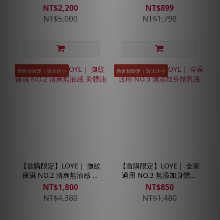
體乳＋清爽滋潤身體油
NT$2,200
NT$899
NT$5,000
NT$1,798
新會員限定｜買大送小
新會員限定｜買大送小
【首購限定】LOYE｜ 撫紋
【首購限定】LOYE｜ 全家
保濕 NO.2 清爽無油感 美
適用 NO.3 無添加身體乳
體油
液
NT$1,800
NT$850
NT$4,380
NT$1,480