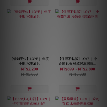
【暢銷王位】LOYE｜ 年度
【保濕不黏膩】LOYE｜ 小
不敗 冠軍油乳
蒼蘭乳液 極致保濕潤白呵
護
NT$2,200
NT$699 ~ NT$2,800
NT$5,000
NT$5,380