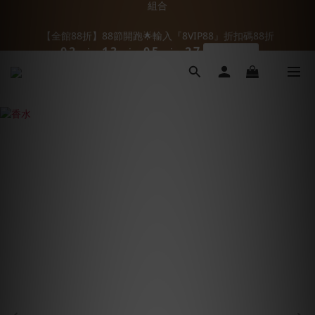
1
1
3
3
2
2
4
4
1
1
6
6
3
3
7
7
【全館88折】88節開跑🌟輸入『8VIP88』折扣碼88折
【全館88折】88節開跑🌟輸入『8VIP88』折扣碼88折
:
:
:
:
:
:
0
0
2
2
1
1
3
3
0
0
5
5
2
2
6
6
8VIP88
8VIP88
9
日
日
時
時
9
分
分
秒
秒
1
1
0
0
2
2
4
4
1
1
5
5
8
9
8
0
0
1
1
3
3
0
0
4
4
7
9
8
7
9
0
0
2
2
3
3
【超級加碼！】滿1000就送 提妍波波膠原蛋白粉 體驗包🎁
6
8
7
9
6
8
1
1
2
2
5
7
6
8
5
7
0
0
1
1
【新客禮遇】註冊送$100+加入LINE折$66首購免運🚚+ 首購限定
4
6
5
7
4
9
6
0
0
3
5
4
6
3
8
5
9
組合
2
4
3
5
2
7
4
8
1
3
2
4
1
6
3
7
【全館88折】88節開跑🌟輸入『8VIP88』折扣碼88折
:
:
:
0
2
1
3
0
5
2
6
8VIP88
日
時
分
秒
1
0
2
4
1
5
0
1
3
0
4
0
2
3
1
2
0
1
0