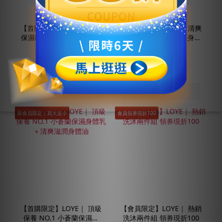
【首購限定】LOYE｜ 美白
【首購限定】LOYE｜ 清爽
保濕NO.1 小蒼蘭保濕亮白
保濕NO.1 小蒼蘭潤白身體
乳
乳
NT$699
NT$1,398
NT$1,200
NT$2,400
新會員限定｜買大送小
會員領券現折100
【首購限定】LOYE｜ 頂級
【會員限定】LOYE｜ 熱銷
保養 NO.1 小蒼蘭保濕身
洗沐兩件組 領券現折100