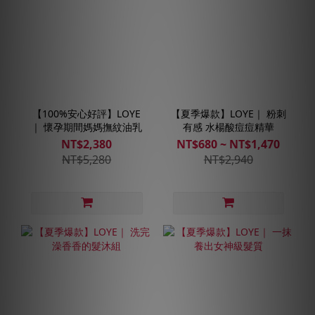
【100%安心好評】LOYE
【夏季爆款】LOYE｜ 粉刺
｜ 懷孕期間媽媽撫紋油乳
有感 水楊酸痘痘精華
NT$2,380
NT$680 ~ NT$1,470
NT$5,280
NT$2,940