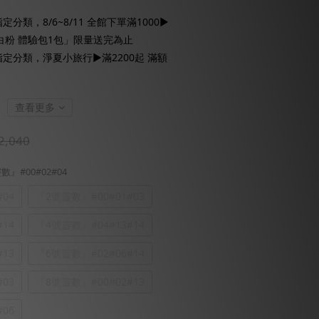
定分類，8/6~8/11 全館下單滿1000▶
粉 體驗包1包」限量送完為止
定分類，淨夏小旅行▶滿2200起 滿額
查看更多
2,040
靈數』#00#02#04
04
『2號靈數』#00#01#03
14
『4號靈數』#04#13#14
13
『6號靈數』#02#06#14
03
『8號靈數』#00#02#13
06