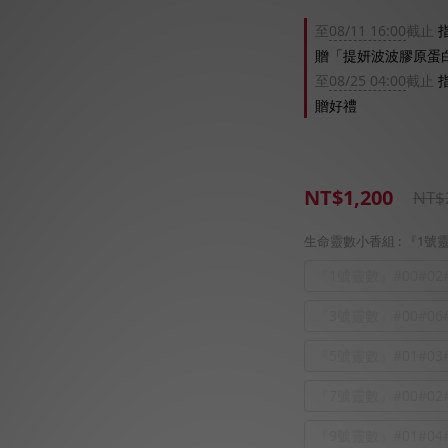
至
08/11 16:00
截止
指
贈「提妍波波膠原蛋白
至
08/25 04:00
截止
指
贈好禮
NT$1,200
NT$
生命靈數小香組
: 『1號
『1號靈數』#00#02#
『3號靈數』#00#06#
『5號靈數』#01#03#
『7號靈數』#00#02#
『9號靈數』#01#04#