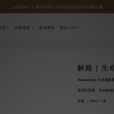
1
2
1
6
3
1
3
0
7
5
6
5
7
5
:
:
:
【超級加碼！】滿1000就送 提妍波波膠原蛋白粉 體驗包🎁
0
1
0
5
2
9
0
88節開跑🌟輸入『8VIP88』折扣碼88折
2
6
4
5
4
9
6
4
日
時
分
秒
0
4
1
8
1
5
3
4
3
8
5
3
3
0
7
【新客禮遇】註冊送$100+加入LINE折$66首購免運🚚+ 首購限定組合
0
4
2
3
2
7
4
2
2
6
3
1
2
1
6
3
1
類型
保養課題
會員專區
關於LOYE
1
5
2
:
:
:
0
1
0
5
2
9
0
88節開跑🌟輸入『8VIP88』折扣碼88折
0
4
日
時
分
秒
1
0
4
1
8
3
0
3
0
7
2
2
6
1
1
5
0
0
4
3
解籤 | 
2
1
𝐍𝐮𝐦𝐞𝐫𝐨𝐥𝐨𝐠𝐲
0
選擇性障礙，為你解籤
容量 ：10ml＊3支