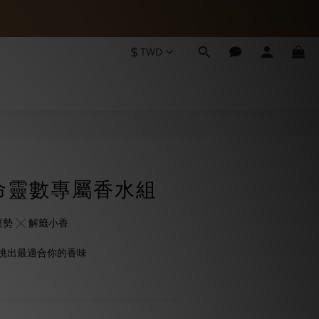
7
4
6
8VIP88
3
5
2
9
4
$
TWD
1
8
3
0
7
2
6
8VIP88
1
5
0
4
3
2
1
0
生命靈數專屬香水組
 生命靈數運勢 ╳ 解籤小香
挑出最適合你的香味