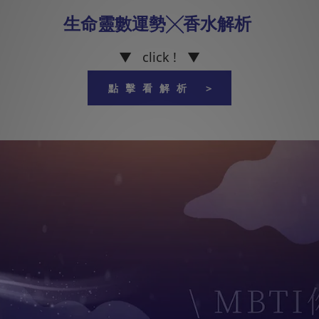
生命靈數運勢╳香水解析
▼
click !
▼
點擊看解析 ＞