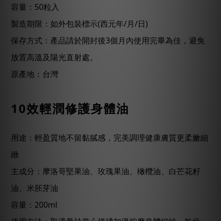
容量：50粒入
製造期限：如外包裝標示(西元年/月/日)
保存方式：產品請於開封後3個月內使用完畢為佳，避免
放置高溫及陽光直射處。
原產地：台灣
10
效輕潤修護身體油
用途：輕盈質地不留黏膩感，完美調理健康膚質更柔嫩細
緻
主成分：摩洛哥堅果油、玫瑰果油、橄欖油、白芒花籽
油、米胚芽油
容量：
200ml