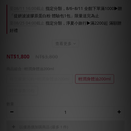
至
08/11 16:00
截止
指定分類，8/6~8/11 全館下單滿1000▶贈
「提妍波波膠原蛋白粉 體驗包1包」限量送完為止
至
08/25 04:00
截止
指定分類，淨夏小旅行▶滿2200起 滿額贈
好禮
查看更多
NT$1,800
NT$3,800
商品組合
: 輕潤身體油200ml
時空膠囊50粒+輕潤身體油200ml
輕潤身體油200ml
時空膠囊50粒
數量
以優惠價加購商品
(最多 1 件)