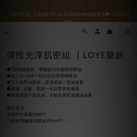
5
7
7
5
7
2
0
2
1
3
3
1
3
8
6
8
【全館88折】88節開跑🌟輸入『8VIP88』折扣碼88折
【新客禮遇】註冊送$100+加入LINE折$66首購免運🚚+ 首購限定
4
6
6
4
6
9
1
1
:
:
:
0
2
2
0
2
7
5
7
8VIP88
3
5
5
3
5
8
組合
0
0
日
時
分
秒
1
1
1
6
4
6
2
4
4
2
4
9
7
9
0
0
0
5
3
5
1
3
3
1
3
8
6
8
【全館88折】88節開跑🌟輸入『8VIP88』折扣碼88折
4
2
4
:
:
:
0
2
2
0
2
7
5
7
8VIP88
3
1
3
日
時
分
秒
1
1
1
6
4
6
2
0
2
0
0
0
5
3
5
彈性光澤肌密組 ┃LOYE樂妍
1
1
4
2
4
0
0
3
1
3
2
0
2
●5秒高效急救，專櫃級頂規臉部精華油
1
1
●ALL IN ONE一瓶到位的美體精華油
0
0
●五大植萃油添加，清潔後第一道油保養
●保濕、抗皺、緊緻一年四季多效修護
●快速滲透不留油感，全臉全身零負擔油保養
商品選項：
保濕時空膠囊50粒*1
10效輕潤修護身體油200ml*1