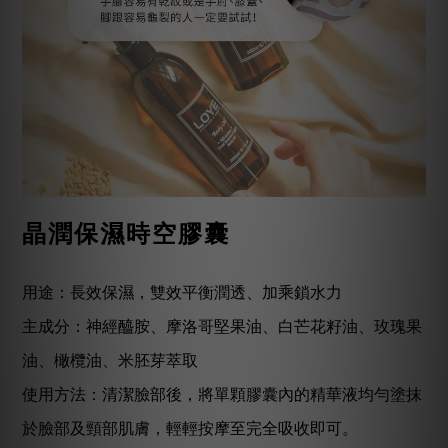
晶潤保濕時空膠囊
用途：長效保濕，雙效平衡潤透、加乘鎖水力
主成分：神經醯胺、摩洛哥堅果油、白芒花籽油、玫瑰果
油、橄欖油、米胚芽萃取
使用方法：清潔臉部後，將單顆膠囊內的精華液均勻塗抹
於臉部及頸部肌膚，輕輕按摩至完全吸收即可。