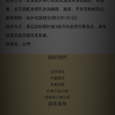
使用方法：取適量於掌心搓揉加溫按摩身體細紋、乾燥
處，也可搭配身體乳加強腳踝、膝蓋、手肘等粗糙部位。
製造期限：如外包裝標示
(
西元年
/
月
/
日
)
保存方式：產品請於開封後
3
個月內使用完畢為佳，避免
放置高溫及陽光直射處。
原產地：台灣
關於我們
品牌理念
何處購買
保養課題
社會公益計劃
部落客口碑分享
顧客服務