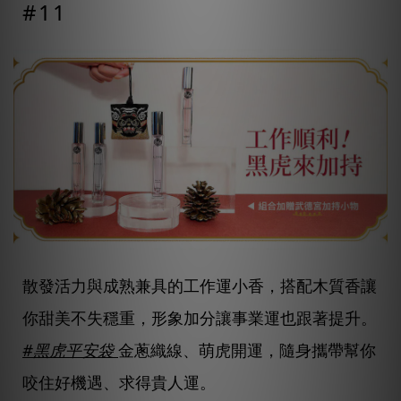
#11
散發活力與成熟兼具的工作運小香，搭配木質香讓
你甜美不失穩重，形象加分讓事業運也跟著提升。
#黑虎平安袋
金蔥織線、萌虎開運，隨身攜帶幫你
咬住好機遇、求得貴人運。