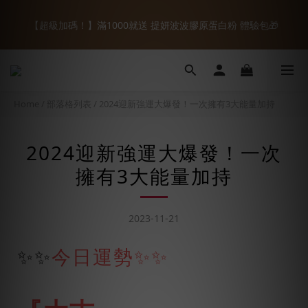
8
9
0
6
2
0
0
6
1
3
2
9
5
3
3
9
【全館88折】88節開跑🌟輸入『8VIP88』折扣碼88折
7
9
8
9
9
5
1
5
【超級加碼！】滿1000就送 提妍波波膠原蛋白粉 體驗包🎁
:
:
:
0
2
1
8
4
2
2
8
8VIP88
6
8
7
8
8
4
0
4
日
時
分
秒
1
0
7
3
1
1
7
5
7
6
9
7
7
3
3
0
6
2
0
0
6
【新客禮遇】註冊送$100+加入LINE折$66首購免運🚚+ 首購限定
4
6
5
8
6
6
2
2
5
1
5
3
5
4
7
5
5
組合
1
1
4
0
4
2
4
3
6
4
4
0
0
3
3
Home
/
部落格列表
/
2024迎新強運大爆發！一次擁有3大能量加持
1
3
2
9
5
3
3
9
【全館88折】88節開跑🌟輸入『8VIP88』折扣碼88折
2
2
:
:
:
0
2
1
8
4
2
2
8
8VIP88
1
1
日
時
分
秒
1
0
7
3
1
1
7
2024迎新強運大爆發！一次
0
0
0
6
2
0
0
6
擁有3大能量加持
5
1
5
4
0
4
3
3
2
2
2023-11-21
1
1
0
0
✨✨
今日運勢✨✨