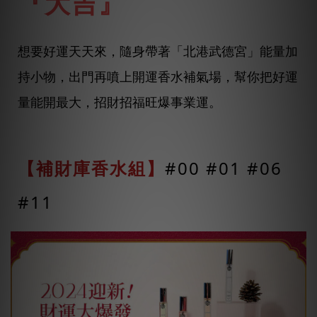
『大吉』
想要好運天天來，隨身帶著「北港武德宮」能量加
持小物，出門再噴上開運香水補氣場，幫你把好運
量能開最大，招財招福旺爆事業運。
【補財庫香水組】
#00 #01 #06
#11