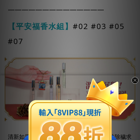
——————————————
【平安福香水組】
#02 #03 #05
#07
清新如風般的爽朗香氣令人心曠神怡，淨味除穢求