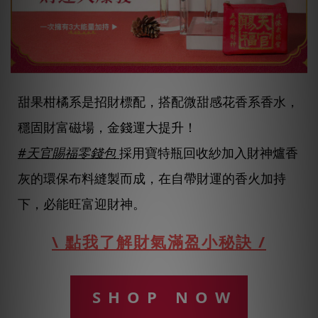
甜果柑橘系是招財標配，搭配微甜感花香系香水，
穩固財富磁場，金錢運大提升！
#天官賜福零錢包
採用寶特瓶回收紗加入財神爐香
灰的環保布料縫製而成，在自帶財運的香火加持
下，必能旺富迎財神。
\ 點我了解財氣滿盈小秘訣 /
SHOP NOW