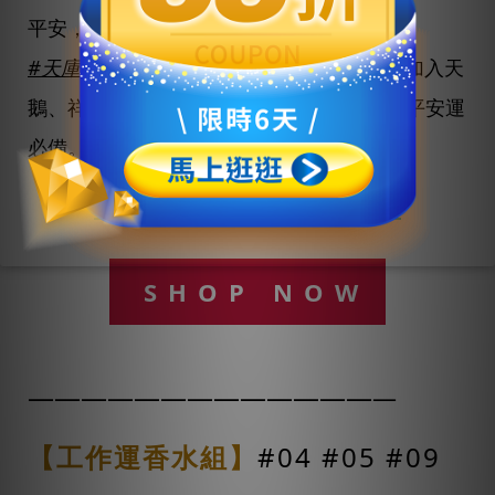
平安，同時療癒放鬆、喚醒樂觀心情。
#天庫金屬吊飾
以豐收天庫象徵財源不絕，加入天
鵝、祥雲、如意、銅錢代表吉祥開福，加持平安運
必備。
\ 來去逛逛健康平安小物 /
SHOP NOW
—————————————
—
【工作運香水組】
#04 #05 #09